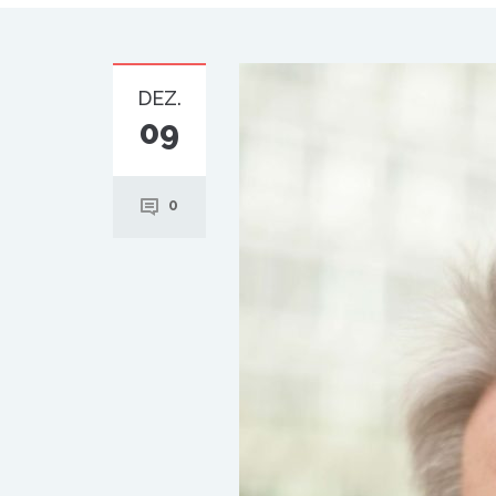
DEZ.
09
0